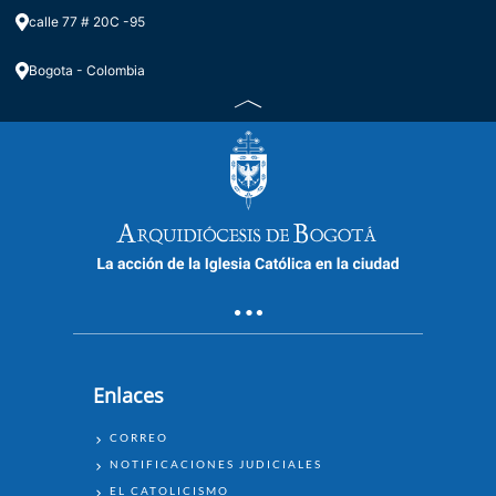
calle 77 # 20C -95
Bogota - Colombia
Enlaces
ENLACES
CORREO
NOTIFICACIONES JUDICIALES
EL CATOLICISMO