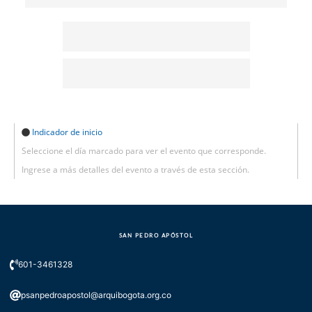
Indicador de inicio
Seleccione el día marcado para ver el evento que corresponde.
Ingrese a más detalles del evento a través de esta sección.
SAN PEDRO APÓSTOL
601-3461328
psanpedroapostol@arquibogota.org.co